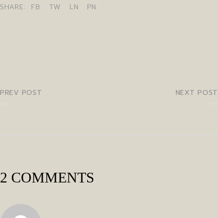
SHARE:
FB
TW
LN
PN
PREV POST
NEXT POST
2 COMMENTS