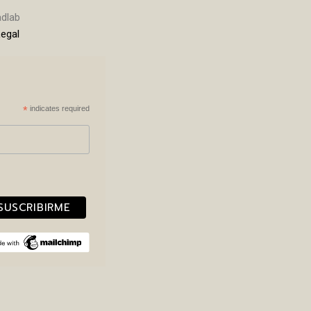
adlab
Legal
*
indicates required